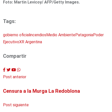
Foto: Martin Levicoy/ AFP/Getty Images.
Tags:
gobierno oficial
incendios
Medio Ambiente
Patagonia
Poder
Ejecutivo
XR Argentina
Compartir
Youtube
Whatsapp
Post anterior
Censura a la Murga La Redoblona
Post siguiente