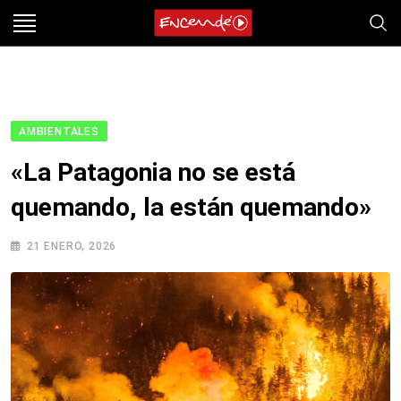
Skip
to
content
AMBIENTALES
«La Patagonia no se está
quemando, la están quemando»
21 ENERO, 2026